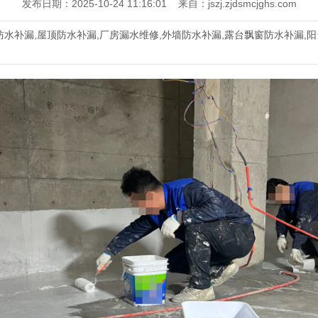
发布日期：2025-10-24 11:16:01 来自：jszj.zjdsmcjghs.com
防水补漏,屋顶防水补漏,厂房漏水维修,外墙防水补漏,露台飘窗防水补漏,