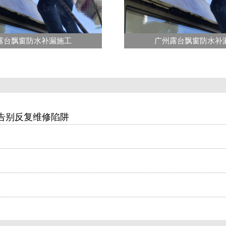
露台飘窗防水补漏施工
广州露台飘窗防水补
告别反复维修陷阱